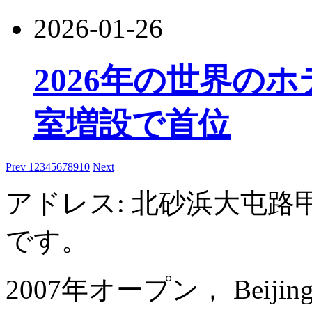
2026-01-26
2026年の世界の
室増設で首位
Prev
1
2
3
4
5
6
7
8
9
10
Next
アドレス: 北砂浜大屯路
です。
2007年オープン， Beijing Ya'a