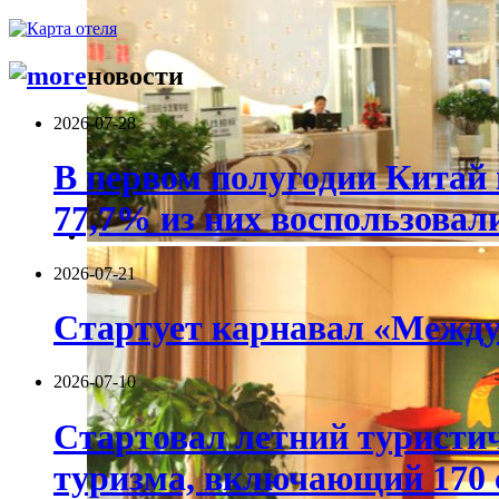
новости
2026-07-28
В первом полугодии Китай 
77,7% из них воспользовал
2026-07-21
Стартует карнавал «Между
2026-07-10
Стартовал летний туристич
туризма, включающий 170 