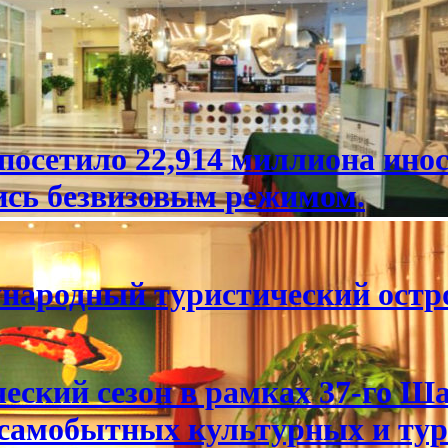
посетило 22,914 миллиона ино
ись безвизовым режимом.
народный туристический остр
еский сезон в рамках 37-го Ш
самобытных культурных и тур