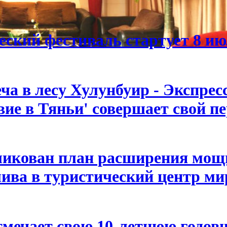
ский фестиваль стартует 8 ию
ча в лесу Хулунбуир - Экспрес
вие в Тяньи' совершает свой п
ликован план расширения мощн
ва в туристический центр мир
мечает свою 10-летнюю годовщ