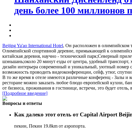
день более 100 миллионов п
Beijing Ya'ao International Hotel
, Он расположен в олимпийском т
Олимпийской спортивной деревне, примыкающей к олимпийском
китайская деревня, научно - технический парк;Северный прил
шэньшань;около 20 минут езды от центра, удобный транспорт,
дизайн интерьера современный и уникальный, уютный номер с
возможность проводить видеоконференции, сейф, утюг, спутни
В то же время в отеле имеются различные конференц - Залы и к
ресторане можно заказать любое блюдо европейской кухни, банк
от бизнеса, проживания в гостинице, встречи, это будет отель,
[Подробное введение]
Вопросы и ответы
Как далеко этот отель от Capital Airport Beiji
пекин, Пекин 19.8km от аэропорта.