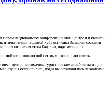
 - в новом национальном конференционном центре и в бывшей
 птичье гнездо, водяной куб.гостиница Западная соседняя
великая китайская стена Бадалин, парк ихэюань и
ростной широкополосной сетью, можно предоставить
знес - центр, переводчик, туристические авиабилеты и т.д.в
дыха, где вы остановились, когда вы остановились.независимо