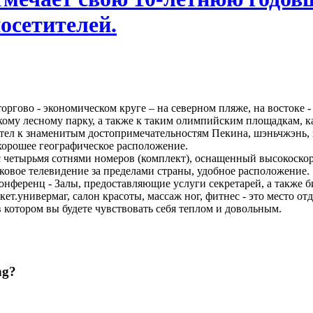
осетителей.
оргово - экономическом круге – на северном пляже, на востоке
у лесному парку, а также к таким олимпийским площадкам, как
етел к знаменитым достопримечательностям Пекина, шэньчжэнь, 
 хорошее географическое расположение.
 четырьмя сотнями номеров (комплект), оснащенный высокоско
ковое телевидение за пределами страны, удобное расположение.
онференц - Залы, предоставляющие услуги секретарей, а также би
ет.универмаг, салон красоты, массаж ног, фитнес - это место от
 в котором вы будете чувствовать себя теплом и довольным.
ng?