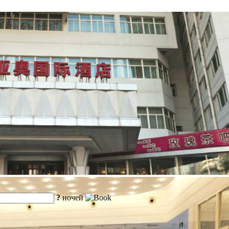
?
ночей