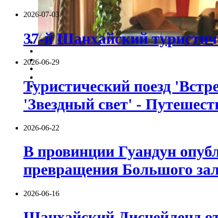
2026-07-03
37-й Шанхайский туристиче
2026-06-29
Туристический поезд 'Встре
'Звездный свет' - Путешест
2026-06-22
В провинции Гуандун опуб
превращения Большого зали
2026-06-16
Шанхайский Диснейленд от