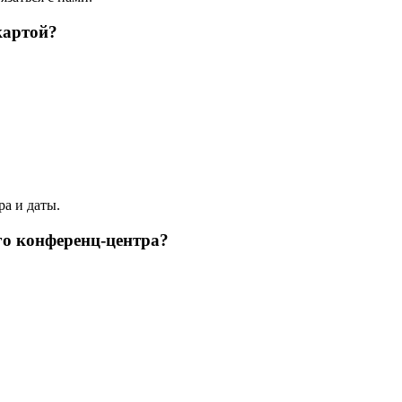
картой?
а и даты.
го конференц-центра?