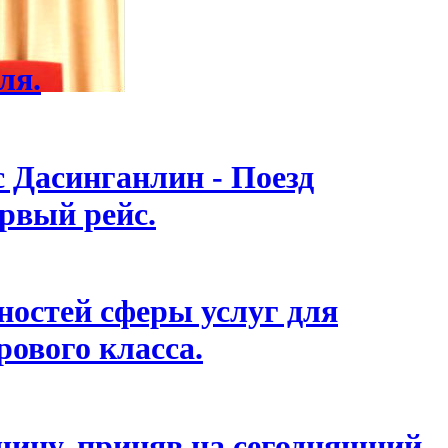
ля.
с Дасинганлин - Поезд
ервый рейс.
остей сферы услуг для
ового класса.
ину, приняв на сегодняшний