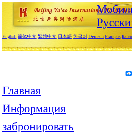
Мобиль
Русски
English
简体中文
繁體中文
日本語
한국어
Deutsch
Français
Itali
Главная
Информация
забронировать