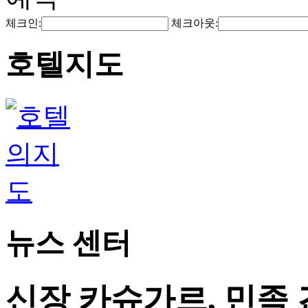
체크인:
체크아웃:
호텔지도
뉴스 센터
신장 카슈가르, 민족 