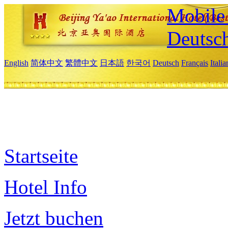
Mobile 
Deutsc
English
简体中文
繁體中文
日本語
한국어
Deutsch
Français
Itali
Startseite
Hotel Info
Jetzt buchen