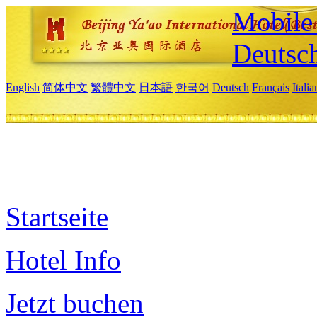
Mobile 
Deutsc
English
简体中文
繁體中文
日本語
한국어
Deutsch
Français
Itali
Startseite
Hotel Info
Jetzt buchen