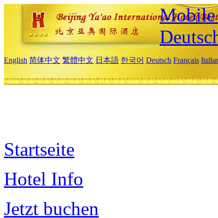
Mobile 
Deutsc
English
简体中文
繁體中文
日本語
한국어
Deutsch
Français
Itali
Startseite
Hotel Info
Jetzt buchen