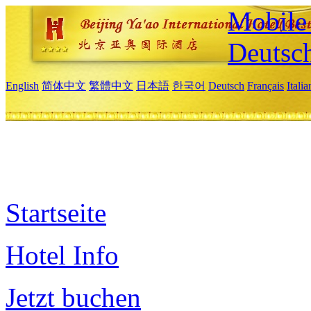
Mobile 
Deutsc
English
简体中文
繁體中文
日本語
한국어
Deutsch
Français
Itali
Startseite
Hotel Info
Jetzt buchen