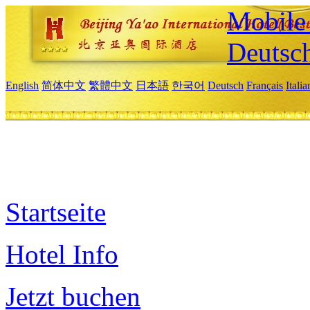
Mobile 
Deutsc
English
简体中文
繁體中文
日本語
한국어
Deutsch
Français
Itali
Startseite
Hotel Info
Jetzt buchen