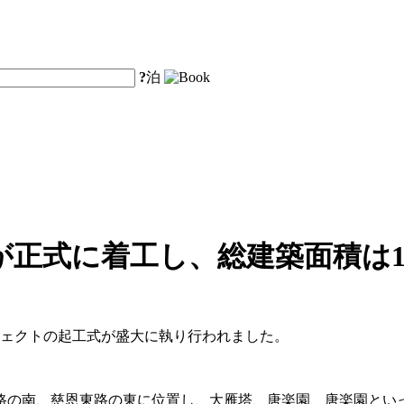
?
泊
正式に着工し、総建築面積は13
ジェクトの起工式が盛大に執り行われました。
路の南、慈恩東路の東に位置し、大雁塔、唐楽園、唐楽園とい