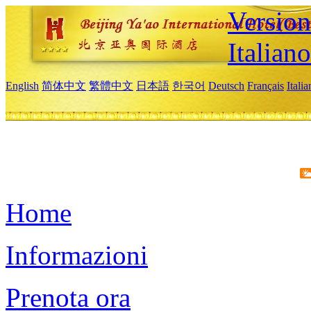
Version
Italiano
English
简体中文
繁體中文
日本語
한국어
Deutsch
Français
Itali
Home
Informazioni
Prenota ora