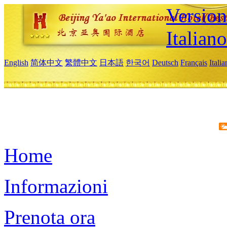
Version
Italiano
English
简体中文
繁體中文
日本語
한국어
Deutsch
Français
Itali
Home
Informazioni
Prenota ora