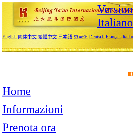
Version
Italiano
English
简体中文
繁體中文
日本語
한국어
Deutsch
Français
Itali
Home
Informazioni
Prenota ora