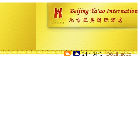
24 ~ 34℃
Détail météo