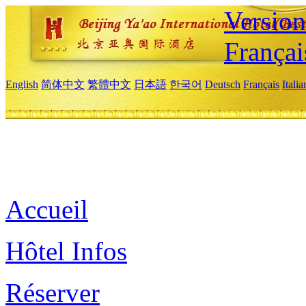
Versio
Françai
English
简体中文
繁體中文
日本語
한국어
Deutsch
Français
Itali
Accueil
Hôtel Infos
Réserver